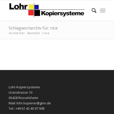
Schlagwortarchiv für: nice
Du bist hier:
Startseite
/
nice
Lohr-Kopiersysteme
Uranstrasse 10
65428 Rüsselsheim
Mail: lohr.kopierer@gmx.de
Tel.: +49 61 42 40 97 008